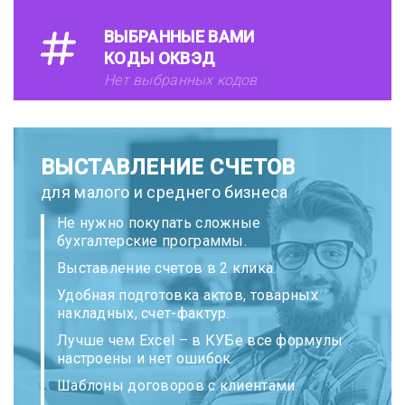
ВЫБРАННЫЕ ВАМИ
КОДЫ ОКВЭД
Нет выбранных кодов
ВЫСТАВЛЕНИЕ СЧЕТОВ
для малого и среднего бизнеса
Не нужно покупать сложные
бухгалтерские программы.
Выставление счетов в 2 клика.
Удобная подготовка актов, товарных
накладных, счет-фактур.
Лучше чем Excel – в КУБе все формулы
настроены и нет ошибок.
Шаблоны договоров с клиентами.