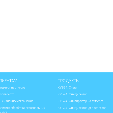
ЛИЕНТАМ
ПРОДУКТЫ
идки от партнеров
КУБ24. Счета
зопасность
КУБ24. ФинДиректор
цензионное соглашение
КУБ24. Финдиректор на аутсорсе
литика обработки персональных
КУБ24. ФинДиректор для селлеров
анных