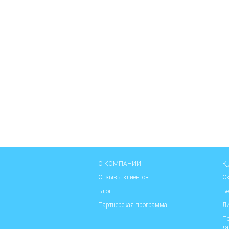
К
О КОМПАНИИ
Отзывы клиентов
Ск
Блог
Бе
Партнерская программа
Ли
По
д