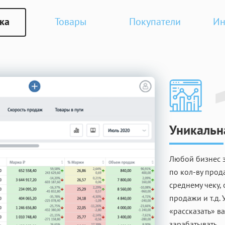
ка
Товары
Покупатели
Ин
Уникальн
Любой бизнес э
по кол-ву прод
среднему чеку, 
продажи и т.д. 
«рассказать» в
зарабатывать.