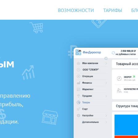
ВОЗМОЖНОСТИ
ТАРИФЫ
БЛ
ным
управлению
прибыль,
ндации.