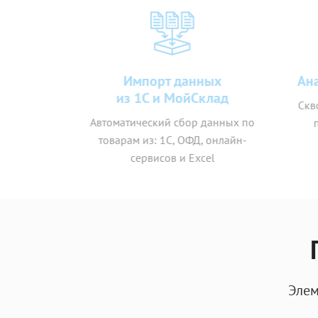
Импорт данных
Анал
из 1С и МойСклад
Скво
Автоматический сбор данных по
пр
товарам из: 1С, ОФД, онлайн-
сервисов и Excel
Элем