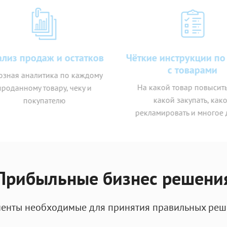
из продаж и остатков
Чёткие инструкции по 
с товарами
зная аналитика по каждому
На какой товар повысить 
оданному товару, чеку и
какой закупать, какой
покупателю
рекламировать и многое д
Прибыльные бизнес решени
енты необходимые для принятия правильных ре