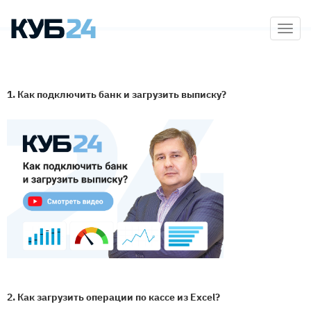
Primary Menu
Skip to content
КУБ24
Онлайн программа для выставления
счетов на оплату – удобно, быстро и
просто.
1. Как подключить банк и загрузить выписку?
2. Как загрузить операции по кассе из Excel?