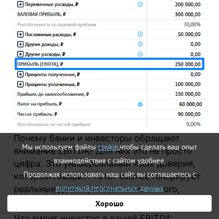
Почему банки и инвесторы обращают
Мы используем файлы
cookie
,чтобы сделать ваш опыт
внимание EBITDA? Для них это не просто
взаимодействия с сайтом удобнее.
цифра. Это универсальный язык доверия,
Продолжая использовать наш сайт, вы соглашаетесь с
который говорит: «Этот бизнес генерирует
политикой персональных данных
реальные деньги, независимо от того,
какие у него налоги и какие кредиты».
Хорошо
Что видит инвестор в вашей EBITDA: