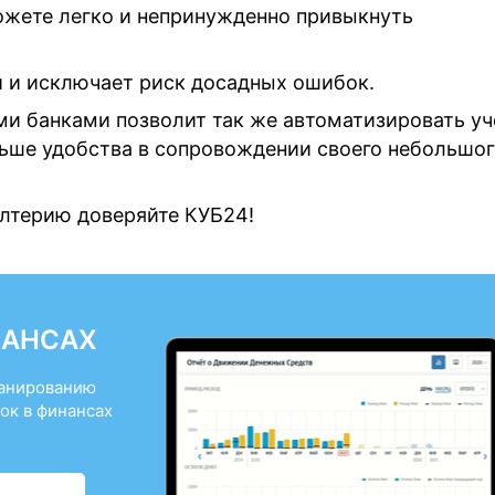
ожете легко и непринужденно привыкнуть
и и исключает риск досадных ошибок.
ми банками позволит так же автоматизировать уч
льше удобства в сопровождении своего небольшо
алтерию доверяйте КУБ24!
НАНСАХ
ланированию
ок в финансах