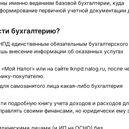
ны именно ведением базовой бухгалтерии, куда
и формирование первичной учетной документации 
сти бухгалтерию?
НПД единственным обязательным бухгалтерского
лишь внесение информации об оказанных услугах
«Мой Налог» или на сайте lknpd.nalog.ru, после ч
чику-покупателю.
 для самозанятого лица какая-либо бухгалтерия
ти подробную книгу учета доходов и расходов д
правлять своими финансами, но юридически ему 
идическими лицами (и ИП на ОСНО) без