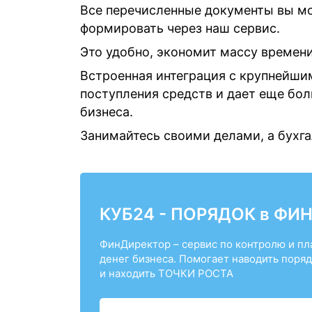
Все перечисленные документы вы м
формировать через наш сервис.
Это удобно, экономит массу времен
Встроенная интеграция с крупнейши
поступления средств и дает еще бо
бизнеса.
Занимайтесь своими делами, а бухг
КУБ24 - ПОРЯДОК в ФИ
ФинДиректор – сервис по контролю и п
денег бизнеса. Помогает наводить поряд
и находить ТОЧКИ РОСТА