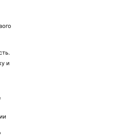
вого
сть.
ку и
е
рии
ю