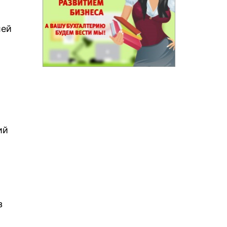
лей
ий
з