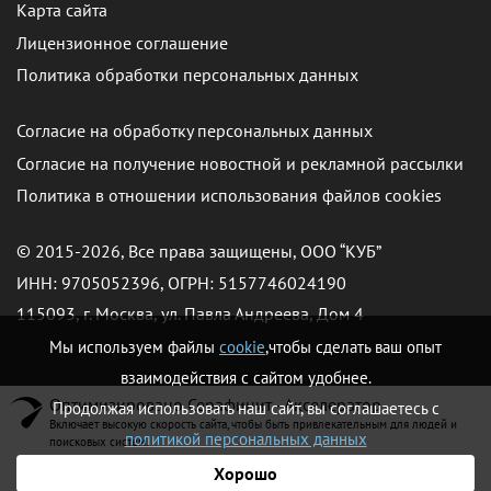
Карта сайта
Лицензионное соглашение
Политика обработки персональных данных
Согласие на обработку персональных данных
Согласие на получение новостной и рекламной рассылки
Политика в отношении использования файлов cookies
© 2015-2026, Все права защищены, ООО “КУБ”
ИНН: 9705052396, ОГРН: 5157746024190
115093, г. Москва, ул. Павла Андреева, Дом 4
Мы используем файлы
cookie
,чтобы сделать ваш опыт
взаимодействия с сайтом удобнее.
Оптимизировано Серафинит - Акселератор
Продолжая использовать наш сайт, вы соглашаетесь с
Включает высокую скорость сайта, чтобы быть привлекательным для людей и
политикой персональных данных
поисковых систем.
Хорошо