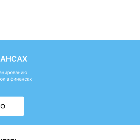
НАНСАХ
ланированию
ок в финансах
НО