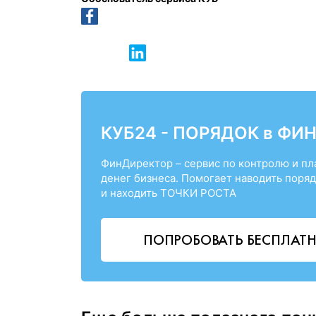
КУБ24 - ПОРЯДОК в ФИ
ФинДиректор – сервис по контролю и п
денег бизнеса. Помогает наводить поряд
и находить ТОЧКИ РОСТА
ПОПРОБОВАТЬ БЕСПЛАТ