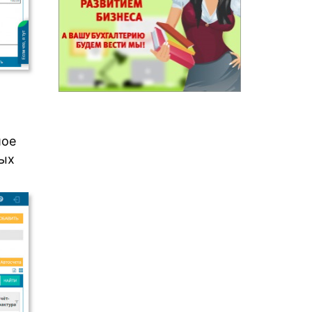
шое
ных