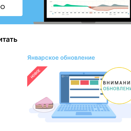
НО
итать
Январское обновление