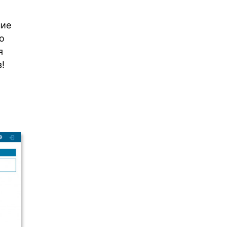
ние
о
я
!