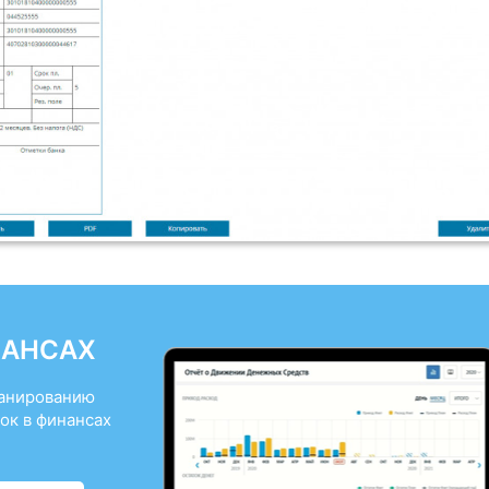
НАНСАХ
ланированию
ок в финансах