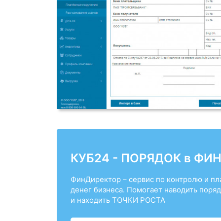
КУБ24 - ПОРЯДОК в ФИ
ФинДиректор – сервис по контролю и п
денег бизнеса. Помогает наводить поряд
и находить ТОЧКИ РОСТА