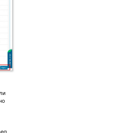
ли
но
eg.