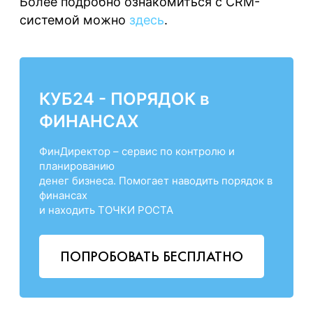
Более подробно ознакомиться с CRM-
системой можно
здесь
.
КУБ24 - ПОРЯДОК в
ФИНАНСАХ
ФинДиректор – сервис по контролю и
планированию
денег бизнеса. Помогает наводить порядок в
финансах
и находить ТОЧКИ РОСТА
ПОПРОБОВАТЬ БЕСПЛАТНО