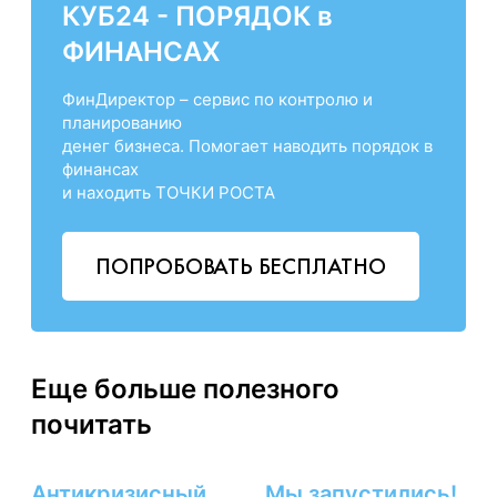
КУБ24 - ПОРЯДОК в
ФИНАНСАХ
ФинДиректор – сервис по контролю и
планированию
денег бизнеса. Помогает наводить порядок в
финансах
и находить ТОЧКИ РОСТА
ПОПРОБОВАТЬ БЕСПЛАТНО
Еще больше полезного
почитать
Антикризисный
Мы запустились!