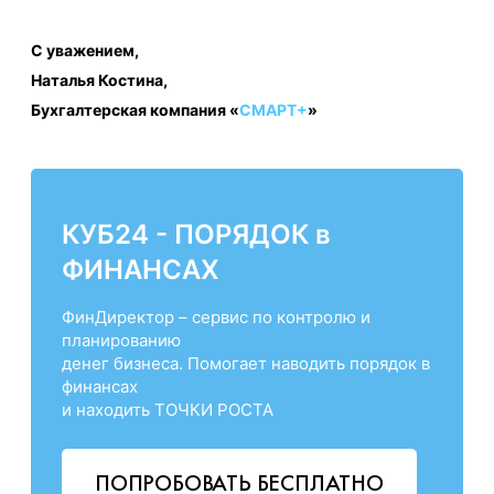
С уважением,
Наталья Костина,
Бухгалтерская компания «
СМАРТ+
»
КУБ24 - ПОРЯДОК в
ФИНАНСАХ
ФинДиректор – сервис по контролю и
планированию
денег бизнеса. Помогает наводить порядок в
финансах
и находить ТОЧКИ РОСТА
ПОПРОБОВАТЬ БЕСПЛАТНО