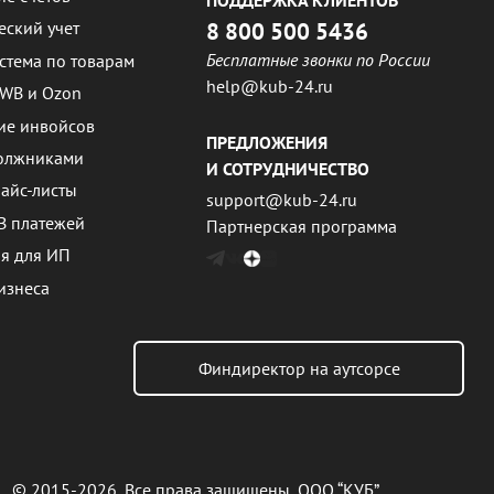
ПОДДЕРЖКА КЛИЕНТОВ
8 800 500 5436
еский учет
Бесплатные звонки по России
стема по товарам
help@kub-24.ru
 WB и Ozon
ие инвойсов
ПРЕДЛОЖЕНИЯ
должниками
И СОТРУДНИЧЕСТВО
айс-листы
support@kub-24.ru
B платежей
Партнерская программа
ия для ИП
изнеса
Финдиректор на аутсорсе
© 2015-2026, Все права защищены, ООО “КУБ”