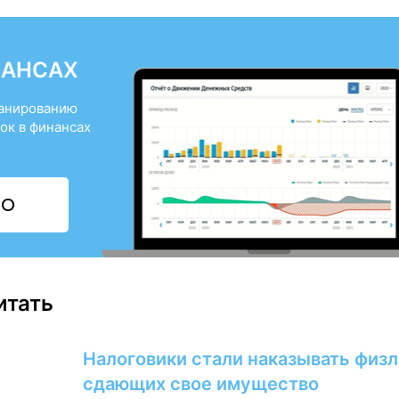
НАНСАХ
ланированию
ок в финансах
НО
итать
Налоговики стали наказывать физл
сдающих свое имущество