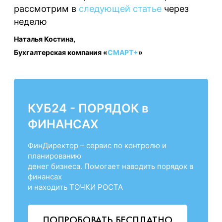
рассмотрим в
следующей статье
через
неделю
Наталья Костина,
Бухгалтерская компания «
СМАРТ+
»
КУБ24 - ПОРЯДОК в
ФИНАНСАХ
ФинДиректор – сервис по контролю и
планированию
денег бизнеса. Помогает наводить порядок в
финансах
и находить ТОЧКИ РОСТА
ПОПРОБОВАТЬ БЕСПЛАТНО