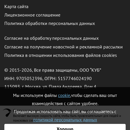
Карта сайта
Лицензионное соглашение
Политика обработки персональных данных
Согласие на обработку персональных данных
Согласие на получение новостной и рекламной рассылки
Политика в отношении использования файлов cookies
© 2015-2026, Все права защищены, ООО “КУБ”
ИНН: 9705052396, ОГРН: 5157746024190
115093, г. Москва, ул. Павла Андреева, Дом 4
Мы используем файлы
cookie
,чтобы сделать ваш опыт
взаимодействия с сайтом удобнее.
Оптимизировано Серафинит - Акселератор
Продолжая использовать наш сайт, вы соглашаетесь с
Включает высокую скорость сайта, чтобы быть привлекательным для людей и
политикой персональных данных
поисковых систем.
Хорошо