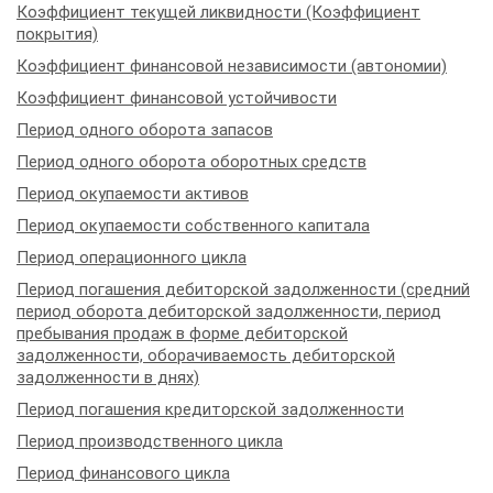
Коэффициент текущей ликвидности (Коэффициент
покрытия)
Коэффициент финансовой независимости (автономии)
Коэффициент финансовой устойчивости
Период одного оборота запасов
Период одного оборота оборотных средств
Период окупаемости активов
Период окупаемости собственного капитала
Период операционного цикла
Период погашения дебиторской задолженности (средний
период оборота дебиторской задолженности, период
пребывания продаж в форме дебиторской
задолженности, оборачиваемость дебиторской
задолженности в днях)
Период погашения кредиторской задолженности
Период производственного цикла
Период финансового цикла