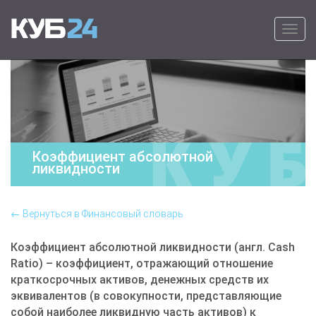
Primary Menu
Skip to content
КУБ24
Онлайн программа для выставления
счетов на оплату – удобно, быстро и
просто.
Коэффициент абсолютной
ликвидности
← Вернуться в Финансовый словарь
Коэффициент абсолютной ликвидности (англ. Cash
Ratio) – коэффициент, отражающий отношение
краткосрочных активов, денежных средств их
эквивалентов (в совокупности, представляющие
собой наиболее ликвидную часть активов) к