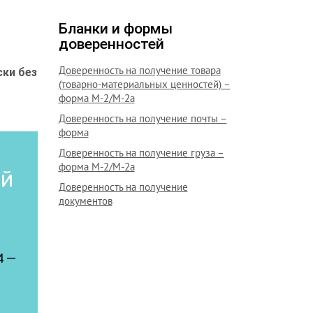
Бланки и формы
доверенностей
Доверенность на получение товара
ки без
(товарно-материальных ценностей) –
форма М-2/М-2а
Доверенность на получение почты –
форма
Доверенность на получение груза –
форма М-2/М-2а
ой
Доверенность на получение
документов
4 —