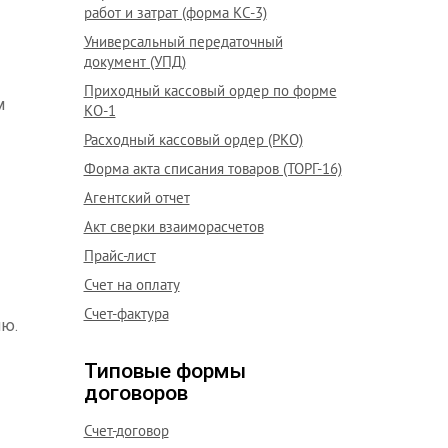
работ и затрат (форма КС-3)
Универсальный передаточный
документ (УПД)
Приходный кассовый ордер по форме
м
КО-1
Расходный кассовый ордер (РКО)
Форма акта списания товаров (ТОРГ-16)
Агентский отчет
Акт сверки взаиморасчетов
Прайс-лист
Счет на оплату
Счет-фактура
ию.
Типовые формы
договоров
Счет-договор