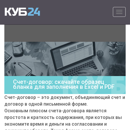
Primary Menu
Skip to content
КУБ24
Онлайн программа для выставления
счетов на оплату – удобно, быстро и
просто.
Счет-договор: скачайте образец
бланка для заполнения в Excel и PDF
Счет-договор – это документ, объединяющий счет и
договор в одной письменной форме.
Основным плюсом счета-договора является
простота и краткость содержания, при которых вы
экономите время и деньги на согласовании и