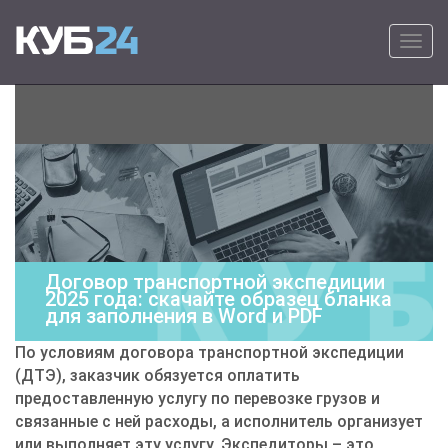
Primary Menu
Skip to content
КУБ24
Онлайн программа для выставления
счетов на оплату – удобно, быстро и
просто.
Договор транспортной экспедиции
2025 года: скачайте образец бланка
для заполнения в Word и PDF
По условиям договора транспортной экспедиции
(ДТЭ), заказчик обязуется оплатить
предоставленную услугу по перевозке грузов и
связанные с ней расходы, а исполнитель организует
или выполняет эту услугу. Экспедиторы – это