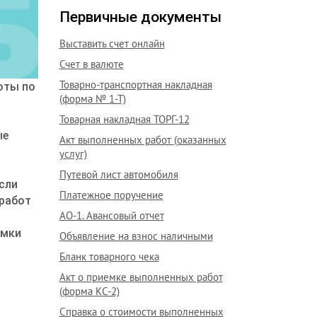
Первичные документы
Выставить счет онлайн
Счет в валюте
Товарно-транспортная накладная
оты по
(форма № 1-Т)
Товарная накладная ТОРГ-12
ые
Акт выполненных работ (оказанных
услуг)
Путевой лист автомобиля
сли
Платежное поручение
 работ
АО-1. Авансовый отчет
емки
Объявление на взнос наличными
Бланк товарного чека
Акт о приемке выполненных работ
(форма КС-2)
Справка о стоимости выполненных