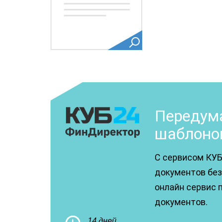
Передума
шаблоно
С сервисом КУБ
документов без 
онлайн сервис 
документов.
14 дней