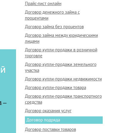
Прайс-лист онлайн
Договор денежного займа с
процентами
Договор займа без процентов
Договор займа между юридическими
лицами
Договор купли-продажи в розничной
торговле
Договор купли-продажи земельного
ой
участка
Договор купли-продажи недвижимости
Договор купли-продажи товара
Договор купли-продажи транспортного
средства
4 —
Договор оказания услуг
Договор подряда
Договор поставки товаров