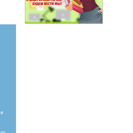
ии
еля