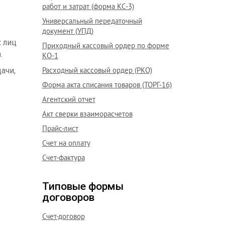
работ и затрат (форма КС-3)
Универсальный передаточный
документ (УПД)
 лиц
Приходный кассовый ордер по форме
.
КО-1
Расходный кассовый ордер (РКО)
ачи,
Форма акта списания товаров (ТОРГ-16)
Агентский отчет
Акт сверки взаиморасчетов
Прайс-лист
Счет на оплату
Счет-фактура
Типовые формы
договоров
Счет-договор