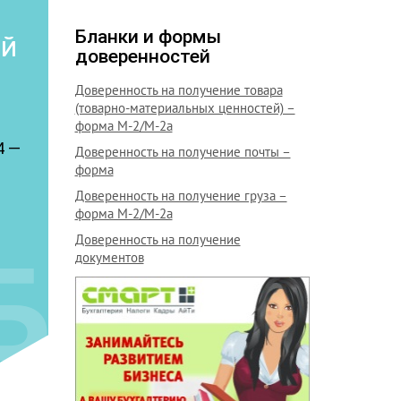
Бланки и формы
ой
доверенностей
Доверенность на получение товара
(товарно-материальных ценностей) –
форма М-2/М-2а
4 —
Доверенность на получение почты –
форма
Доверенность на получение груза –
форма М-2/М-2а
Доверенность на получение
документов