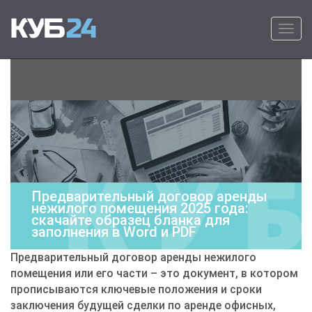
Primary Menu
Skip to content
КУБ24
Онлайн программа для выставления
счетов на оплату – удобно, быстро и
просто.
Предварительный договор аренды
нежилого помещения 2025 года:
скачайте образец бланка для
заполнения в Word и PDF
Предварительный договор аренды нежилого
помещения или его части – это документ, в котором
прописываются ключевые положения и сроки
заключения будущей сделки по аренде офисных,