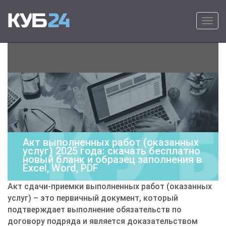
Primary Menu
Skip to content
КУБ24
Онлайн программа для выставления
счетов на оплату – удобно, быстро и
просто.
Акт выполненных работ (оказанных
услуг) 2025 года: скачать бесплатно
новый бланк и образец заполнения в
Excel, Word, PDF
Акт сдачи-приемки выполненных работ (оказанных
услуг) – это первичный документ, который
подтверждает выполнение обязательств по
договору подряда и является доказательством