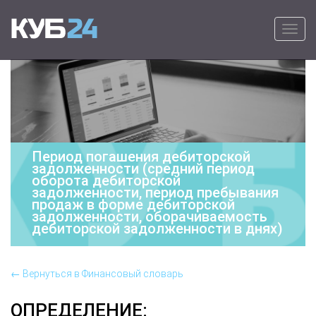
Primary Menu
Skip to content
КУБ24
Онлайн программа для выставления
счетов на оплату – удобно, быстро и
просто.
Период погашения дебиторской
задолженности (средний период
оборота дебиторской
задолженности, период пребывания
продаж в форме дебиторской
задолженности, оборачиваемость
дебиторской задолженности в днях)
← Вернуться в Финансовый словарь
ОПРЕДЕЛЕНИЕ: