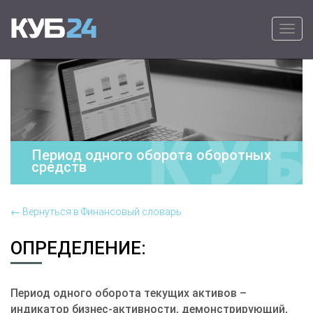
Primary Menu
Skip to content
КУБ24
Онлайн программа для выставления
счетов на оплату – удобно, быстро и
просто.
Период одного оборота оборотных
средств
← Вернуться в Финансовый словарь
ОПРЕДЕЛЕНИЕ:
Период одного оборота текущих активов –
индикатор бизнес-активности, демонстрирующий,