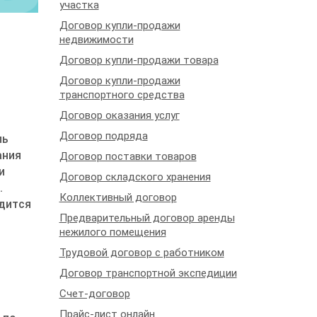
участка
Договор купли-продажи
недвижимости
Договор купли-продажи товара
Договор купли-продажи
транспортного средства
Договор оказания услуг
Договор подряда
ль
ания
Договор поставки товаров
и
Договор складского хранения
.
Коллективный договор
одится
Предварительный договор аренды
нежилого помещения
Трудовой договор с работником
Договор транспортной экспедиции
Счет-договор
Прайс-лист онлайн