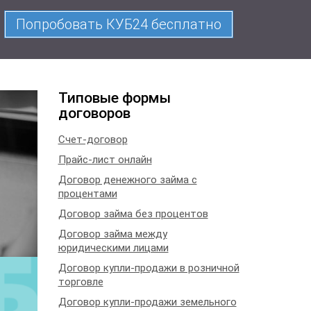
 и просто.
Попробовать КУБ24 бесплатно
Типовые формы
договоров
Счет-договор
Прайс-лист онлайн
Договор денежного займа с
процентами
Договор займа без процентов
Договор займа между
юридическими лицами
Договор купли-продажи в розничной
торговле
Договор купли-продажи земельного