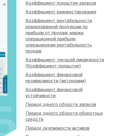
Коэффициент покрытия запасов
Коэффициент реинвестирования
Коэффициент рентабельности
реализованной продукции по
прибыли от продаж, маржа
операционной прибыли,
операционная рентабельность
продаж
Коэффициент текущей ликвидности
(Коэффициент покрытия)
Коэффициент финансовой
независимости (автономии)
Коэффициент финансовой
устойчивости
Период одного оборота запасов
Период одного оборота оборотных
средств
Период окупаемости активов