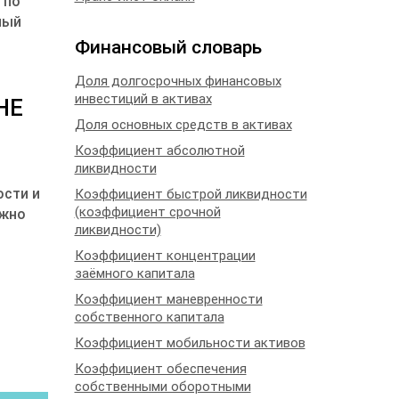
 по
ный
Финансовый словарь
Доля долгосрочных финансовых
инвестиций в активах
НЕ
Доля основных средств в активах
Коэффициент абсолютной
ликвидности
ости и
Коэффициент быстрой ликвидности
(коэффициент срочной
ожно
ликвидности)
Коэффициент концентрации
заёмного капитала
Коэффициент маневренности
собственного капитала
Коэффициент мобильности активов
Коэффициент обеспечения
собственными оборотными