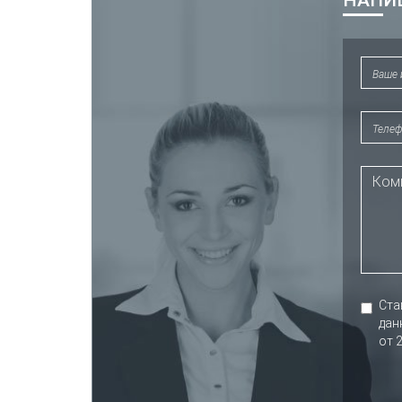
НАПИ
Ста
дан
от 