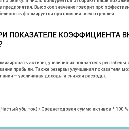
в по рынку. В число конкурентов отбирают лишь похожие
в предприятия. Высокое значение говорит про эффектив
ельность формируется при влиянии всех отраслей
РИ ПОКАЗАТЕЛЕ КОЭФФИЦИЕНТА В
?
мизировать активы, увеличив их показатель рентабельн
ования прибыли. Также резервы улучшения показателя м
пании – увеличивая доходы и снижая расходы.
(Чистый убыток) / Среднегодовая сумма активов * 100 %