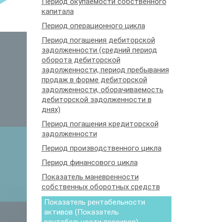
Период окупаемости собственного
капитала
Период операционного цикла
Период погашения дебиторской
задолженности (средний период
оборота дебиторской
задолженности, период пребывания
продаж в форме дебиторской
задолженности, оборачиваемость
дебиторской задолженности в
днях)
Период погашения кредиторской
задолженности
Период производственного цикла
Период финансового цикла
Показатель маневренности
собственных оборотных средств
Показатель рентабельности
активов (Показатель