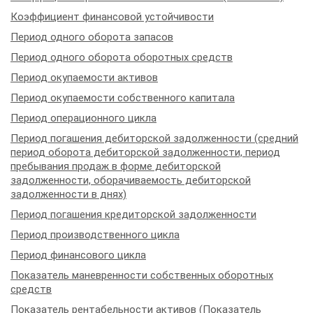
Коэффициент финансовой устойчивости
Период одного оборота запасов
Период одного оборота оборотных средств
Период окупаемости активов
Период окупаемости собственного капитала
Период операционного цикла
Период погашения дебиторской задолженности (средний
период оборота дебиторской задолженности, период
пребывания продаж в форме дебиторской
задолженности, оборачиваемость дебиторской
задолженности в днях)
Период погашения кредиторской задолженности
Период производственного цикла
Период финансового цикла
Показатель маневренности собственных оборотных
средств
Показатель рентабельности активов (Показатель