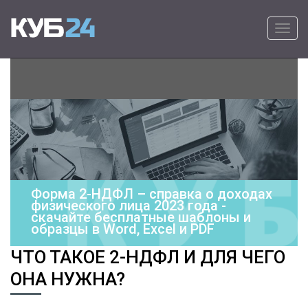
Primary Menu
Skip to content
КУБ24
Онлайн программа для выставления
счетов на оплату – удобно, быстро и
просто.
Форма 2-НДФЛ – справка о доходах
физического лица 2023 года -
скачайте бесплатные шаблоны и
образцы в Word, Excel и PDF
ЧТО ТАКОЕ 2-НДФЛ И ДЛЯ ЧЕГО
ОНА НУЖНА?